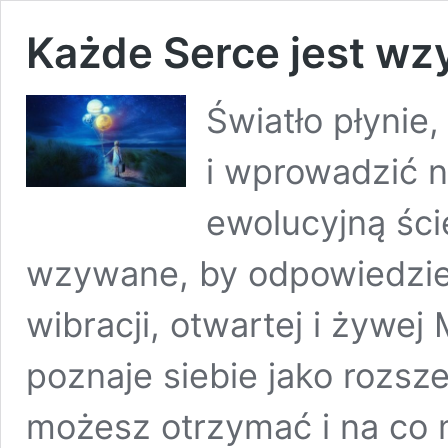
Każde Serce jest wz
Światło płynie
i wprowadzić 
ewolucyjną ści
wzywane, by odpowiedzieć
wibracji, otwartej i żywej
poznaje siebie jako rozszer
możesz otrzymać i na co m