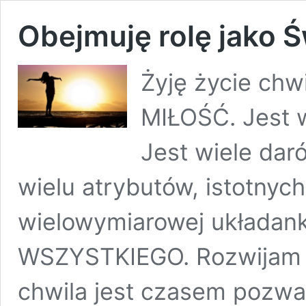
Obejmuję rolę jako Ś
Żyję życie chw
MIŁOŚĆ. Jest w
Jest wiele dar
wielu atrybutów, istotnyc
wielowymiarowej układanki
WSZYSTKIEGO. Rozwijam Ż
chwila jest czasem pozwa