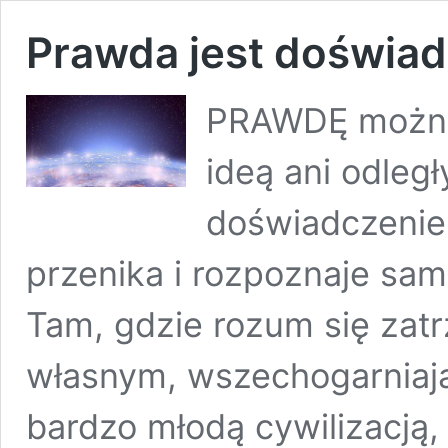
Prawda jest doświa
PRAWDĘ można 
ideą ani odleg
doświadczeniem
przenika i rozpoznaje sam
Tam, gdzie rozum się zat
własnym, wszechogarniaj
bardzo młodą cywilizacją