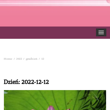
Toggle
navigat
Home
2022
grudzień
12
Dzień:
2022-12-12