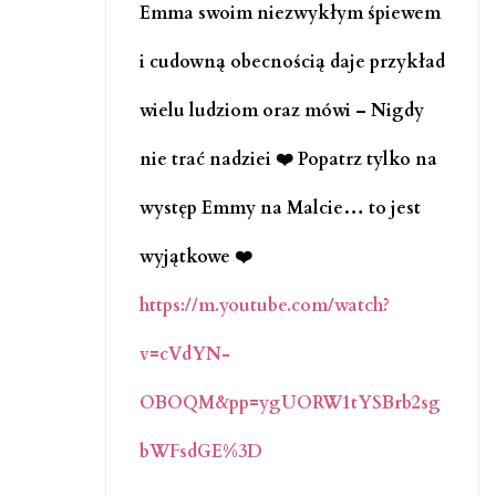
Emma swoim niezwykłym śpiewem
i cudowną obecnością daje przykład
wielu ludziom oraz mówi – Nigdy
nie trać nadziei ❤️ Popatrz tylko na
występ Emmy na Malcie… to jest
wyjątkowe ❤️
https://m.youtube.com/watch?
v=cVdYN-
OBOQM&pp=ygUORW1tYSBrb2sg
bWFsdGE%3D