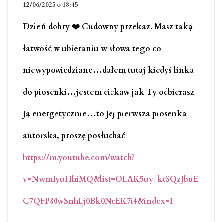
12/06/2025 o 18:45
Dzień dobry ❤️ Cudowny przekaz. Masz taką
łatwość w ubieraniu w słowa tego co
niewypowiedziane…dałem tutaj kiedyś linka
do piosenki…jestem ciekaw jak Ty odbierasz
Ją energetycznie…to Jej pierwsza piosenka
autorska, proszę posłuchać
https://m.youtube.com/watch?
v=NwmIyuHhiMQ&list=OLAK5uy_ktSQzJbuE
C7QFP80wSnhLj0Bk0NcEK7i4&index=1