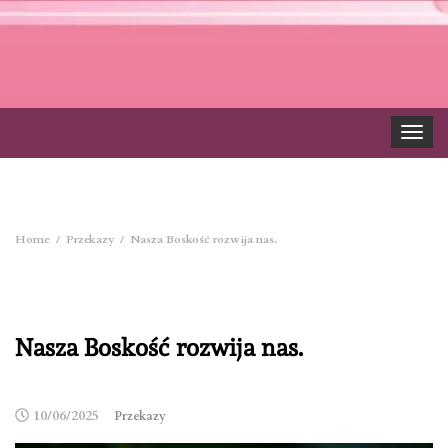
Toggle
navigat
Home
Przekazy
Nasza Boskość rozwija nas.
Nasza Boskość rozwija nas.
10/06/2025
Przekazy