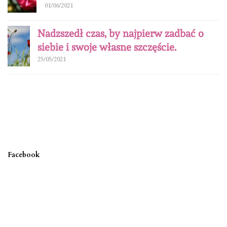
01/06/2021
Nadzszedł czas, by najpierw zadbać o
siebie i swoje własne szczęście.
25/05/2021
Facebook