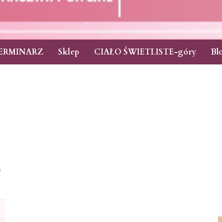
ERMINARZ
Sklep
CIAŁO ŚWIETLISTE-góry
Bl
5