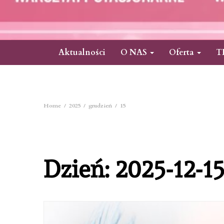
Aktualności
O NAS
Oferta
T
Home
2025
grudzień
15
Dzień:
2025-12-1