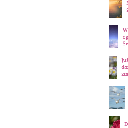
Wz
og
Św
Ju
do
zm
D