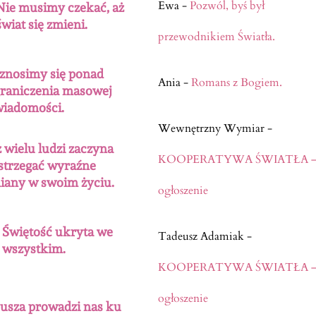
Ewa
-
Pozwól, byś był
Nie musimy czekać, aż
świat się zmieni.
przewodnikiem Światła.
nosimy się ponad
Ania
-
Romans z Bogiem.
raniczenia masowej
iadomości.
Wewnętrzny Wymiar
-
ż wielu ludzi zaczyna
KOOPERATYWA ŚWIATŁA 
strzegać wyraźne
iany w swoim życiu.
ogłoszenie
Świętość ukryta we
Tadeusz Adamiak
-
wszystkim.
KOOPERATYWA ŚWIATŁA 
ogłoszenie
usza prowadzi nas ku