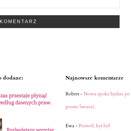
o dodane:
Najnowsze komentarze
Robert
-
Nowa epoka będzie po
zas przestaje płynąć
edług dawnych praw.
prostu Świecić.
Ewa
-
Pozwól, byś był
Rozleglejszy wymiar