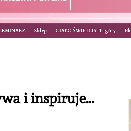
ERMINARZ
Sklep
CIAŁO ŚWIETLISTE-góry
Bl
wa i inspiruje…