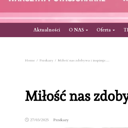
Aktualności
O NAS
Oferta
T
Home
Przekazy
Miłość nas zdobywa i inspiruje…
Miłość nas zdoby
27/03/2025
Przekazy