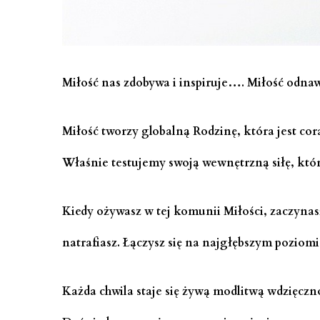
Miłość nas zdobywa i inspiruje…. Miłość odnaw
Miłość tworzy globalną Rodzinę, która jest cor
Właśnie testujemy swoją wewnętrzną siłę, któr
Kiedy ożywasz w tej komunii Miłości, zaczynas
natrafiasz. Łączysz się na najgłębszym pozio
Każda chwila staje się żywą modlitwą wdzięcznoś