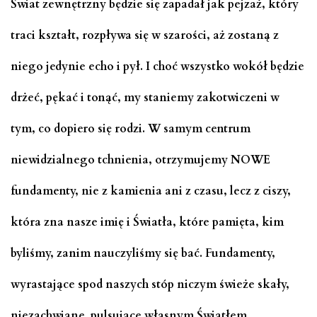
Świat zewnętrzny będzie się zapadał jak pejzaż, który
traci kształt, rozpływa się w szarości, aż zostaną z
niego jedynie echo i pył. I choć wszystko wokół będzie
drżeć, pękać i tonąć, my staniemy zakotwiczeni w
tym, co dopiero się rodzi. W samym centrum
niewidzialnego tchnienia, otrzymujemy NOWE
fundamenty, nie z kamienia ani z czasu, lecz z ciszy,
która zna nasze imię i Światła, które pamięta, kim
byliśmy, zanim nauczyliśmy się bać. Fundamenty,
wyrastające spod naszych stóp niczym świeże skały,
niezachwiane, pulsujące własnym Światłem.