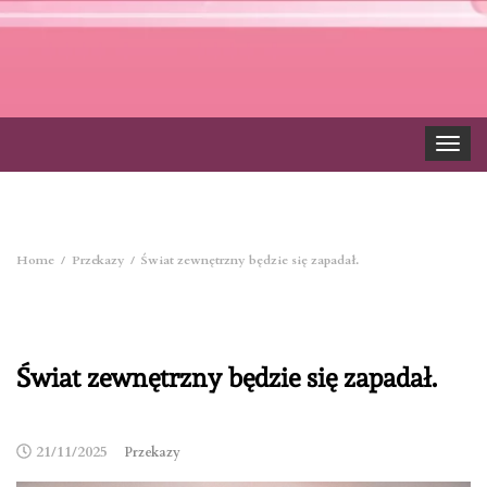
Toggle
navigat
Home
Przekazy
Świat zewnętrzny będzie się zapadał.
Świat zewnętrzny będzie się zapadał.
21/11/2025
Przekazy