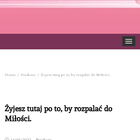
Toggle
navigat
Home
Przekazy
Żyjesz tutaj po to, by rozpalać do Miłości.
Żyjesz tutaj po to, by rozpalać do
Miłości.