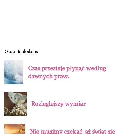
Ostatnio dodane:
Czas przestaje płynąć według
dawnych praw.
Rozleglejszy wymiar
Nie musimy czekać, aż świat się