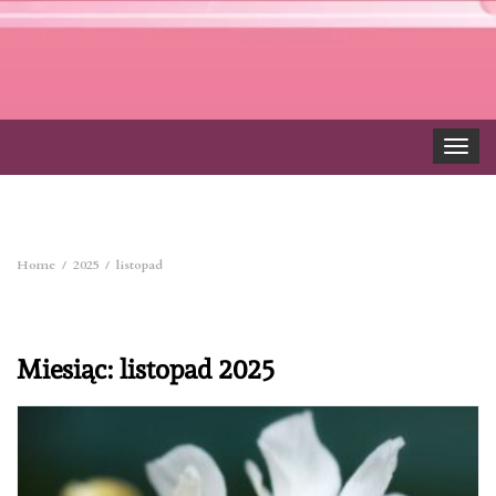
Toggle
navigat
Home
2025
listopad
Miesiąc:
listopad 2025