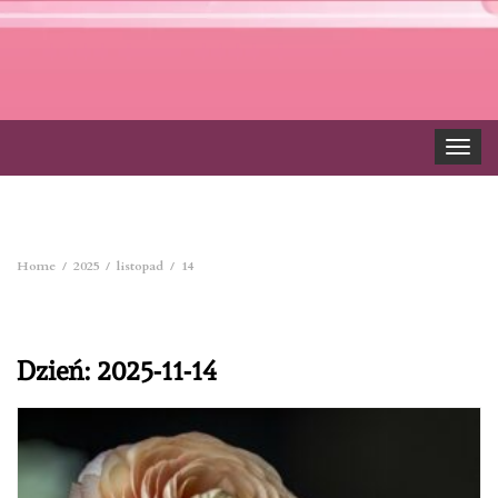
Toggle
navigat
Home
2025
listopad
14
Dzień:
2025-11-14