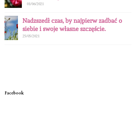
01/06/2021
Nadzszedł czas, by najpierw zadbać o
siebie i swoje własne szczęście.
25/05/2021
Facebook