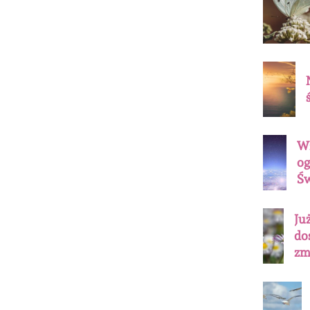
Wz
og
Św
Ju
do
zm