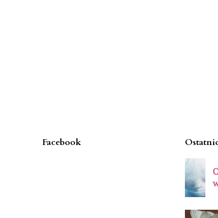
Facebook
Ostatni
C
w