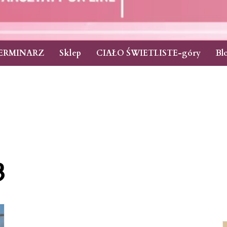
ERMINARZ
Sklep
CIAŁO ŚWIETLISTE-góry
Bl
3