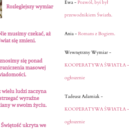
Ewa
-
Pozwól, byś był
Rozleglejszy wymiar
przewodnikiem Światła.
Nie musimy czekać, aż
Ania
-
Romans z Bogiem.
świat się zmieni.
Wewnętrzny Wymiar
-
nosimy się ponad
KOOPERATYWA ŚWIATŁA 
raniczenia masowej
iadomości.
ogłoszenie
ż wielu ludzi zaczyna
Tadeusz Adamiak
-
strzegać wyraźne
iany w swoim życiu.
KOOPERATYWA ŚWIATŁA 
ogłoszenie
Świętość ukryta we